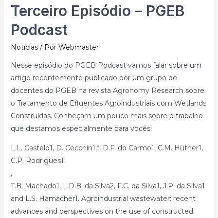
Terceiro Episódio – PGEB
Podcast
Notícias
/ Por
Webmaster
Nesse episódio do PGEB Podcast vamos falar sobre um
artigo recentemente publicado por um grupo de
docentes do PGEB na revista Agronomy Research sobre
o Tratamento de Efluentes Agroindustriais com Wetlands
Construídas. Conheçam um pouco mais sobre o trabalho
que destamos especialmente para vocês!
L.L. Castelo1, D. Cecchin1,*, D.F. do Carmo1, C.M. Hüther1,
C.P. Rodrigues1
,
T.B. Machado1, L.D.B. da Silva2, F.C. da Silva1, J.P. da Silva1
and L.S. Hamacher1. Agroindustrial wastewater: recent
advances and perspectives on the use of constructed