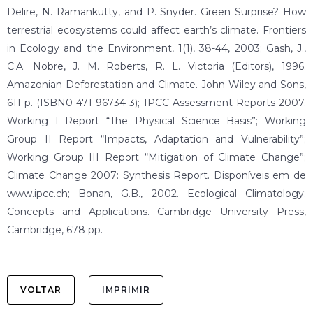
Delire, N. Ramankutty, and P. Snyder. Green Surprise? How
terrestrial ecosystems could affect earth’s climate. Frontiers
in Ecology and the Environment, 1(1), 38-44, 2003; Gash, J.,
C.A. Nobre, J. M. Roberts, R. L. Victoria (Editors), 1996.
Amazonian Deforestation and Climate. John Wiley and Sons,
611 p. (ISBN0-471-96734-3); IPCC Assessment Reports 2007.
Working I Report “The Physical Science Basis”; Working
Group II Report “Impacts, Adaptation and Vulnerability”;
Working Group III Report “Mitigation of Climate Change”;
Climate Change 2007: Synthesis Report. Disponíveis em de
www.ipcc.ch; Bonan, G.B., 2002. Ecological Climatology:
Concepts and Applications. Cambridge University Press,
Cambridge, 678 pp.
VOLTAR
IMPRIMIR