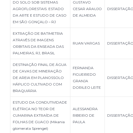
DO SOLO SOB SISTEMAS
GUSTAVO
AGROFLORESTAIS: ESTADO
CESAR ARAUJO
DISSERTAÇÃ
DA ARTE E ESTUDO DE CASO
DE ALMEIDA
EM SÃO GONÇALO – RJ
EXTRAÇÃO DE BATIMETRIA
ATRAVÉS DE IMAGENS
RUAN VARGAS
DISSERTAÇÃ
ORBITAIS DA ENSEADA DAS
PALMEIRAS, RJ, BRASIL
DESTINAÇÃO FINAL DE ÁGUA
FERNANDA
DE CAVAS DE MINERAÇÃO
FIGUEIREDO
DE AREIA EM PLANOSSOLO
DISSERTAÇÃ
GRANJA
HÁPLICO CULTIVADO COM
DORILEO LEITE
BRAQUIÁRIA
ESTUDO DA CONDUTIVIDADE
ELÉTRICA NO TEOR DE
ALESSANDRA
CUMARINA EXTRAÍDA DE
RIBEIRO DE
DISSERTAÇÃ
FOLHAS DE GUACO (Mikania
PAULA
glomerata Sprengel)