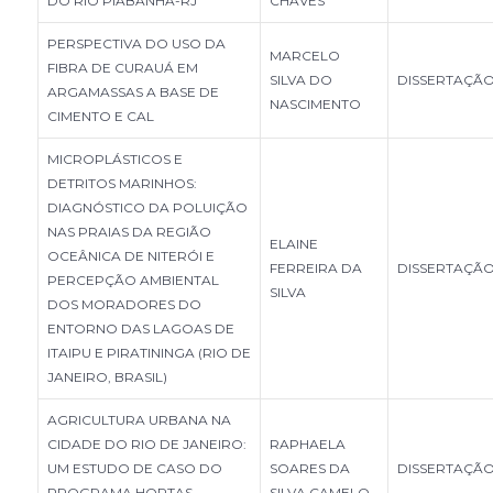
DO RIO PIABANHA-RJ
CHAVES
PERSPECTIVA DO USO DA
MARCELO
FIBRA DE CURAUÁ EM
SILVA DO
DISSERTAÇÃ
ARGAMASSAS A BASE DE
NASCIMENTO
CIMENTO E CAL
MICROPLÁSTICOS E
DETRITOS MARINHOS:
DIAGNÓSTICO DA POLUIÇÃO
NAS PRAIAS DA REGIÃO
ELAINE
OCEÂNICA DE NITERÓI E
FERREIRA DA
DISSERTAÇÃ
PERCEPÇÃO AMBIENTAL
SILVA
DOS MORADORES DO
ENTORNO DAS LAGOAS DE
ITAIPU E PIRATININGA (RIO DE
JANEIRO, BRASIL)
AGRICULTURA URBANA NA
CIDADE DO RIO DE JANEIRO:
RAPHAELA
UM ESTUDO DE CASO DO
SOARES DA
DISSERTAÇÃ
PROGRAMA HORTAS
SILVA CAMELO