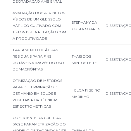
DEGRADAÇÃO AMBIENTAL
AVALIAÇÃO DOS ATRIBUTOS
FÍSICOS DE UM GLEISSOLO
STEPHANY DA
HÁPLICO CULTIVADO COM
DISSERTAÇÃ
COSTA SOARES
TIFTON 85 E A RELAÇÃO COM
A PRODUTIVIDADE
TRATAMENTO DE ÁGUAS
RESIDUAIS PARA FINS
THAIS DOS
DISSERTAÇÃ
POTÁVEIS ATRAVÉS DO USO
SANTOS LEITE
DE MACRÓFITAS
OTIMIZAÇÃO DE MÉTODOS
PARA DETERMINAÇÃO DE
HELGA RIBEIRO
GERMÂNIO EM SOLOS E
DISSERTAÇÃ
MARINHO
VEGETAIS POR TÉCNICAS
ESPECTROMÉTRICAS
COEFICIENTE DA CULTURA
(KC) E PARAMETRIZAÇÃO DO
MODELO DE THORNTHWAITE
FABIANA DA