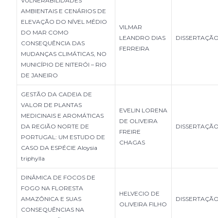
VULNERABILIDADES
AMBIENTAIS E CENÁRIOS DE
ELEVAÇÃO DO NÍVEL MÉDIO
VILMAR
DO MAR COMO
LEANDRO DIAS
DISSERTAÇÃ
CONSEQUÊNCIA DAS
FERREIRA
MUDANÇAS CLIMÁTICAS, NO
MUNICÍPIO DE NITERÓI – RIO
DE JANEIRO
GESTÃO DA CADEIA DE
VALOR DE PLANTAS
EVELIN LORENA
MEDICINAIS E AROMÁTICAS
DE OLIVEIRA
DA REGIÃO NORTE DE
DISSERTAÇÃ
FREIRE
PORTUGAL: UM ESTUDO DE
CHAGAS
CASO DA ESPÉCIE Aloysia
triphylla
DINÂMICA DE FOCOS DE
FOGO NA FLORESTA
HELVECIO DE
AMAZÔNICA E SUAS
DISSERTAÇÃ
OLIVEIRA FILHO
CONSEQUÊNCIAS NA