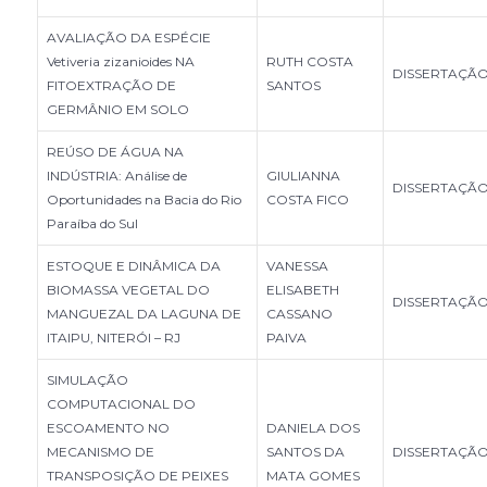
AVALIAÇÃO DA ESPÉCIE
Vetiveria zizanioides NA
RUTH COSTA
DISSERTAÇÃ
FITOEXTRAÇÃO DE
SANTOS
GERMÂNIO EM SOLO
REÚSO DE ÁGUA NA
INDÚSTRIA: Análise de
GIULIANNA
DISSERTAÇÃ
Oportunidades na Bacia do Rio
COSTA FICO
Paraíba do Sul
ESTOQUE E DINÂMICA DA
VANESSA
BIOMASSA VEGETAL DO
ELISABETH
DISSERTAÇÃ
MANGUEZAL DA LAGUNA DE
CASSANO
ITAIPU, NITERÓI – RJ
PAIVA
SIMULAÇÃO
COMPUTACIONAL DO
ESCOAMENTO NO
DANIELA DOS
MECANISMO DE
SANTOS DA
DISSERTAÇÃ
TRANSPOSIÇÃO DE PEIXES
MATA GOMES