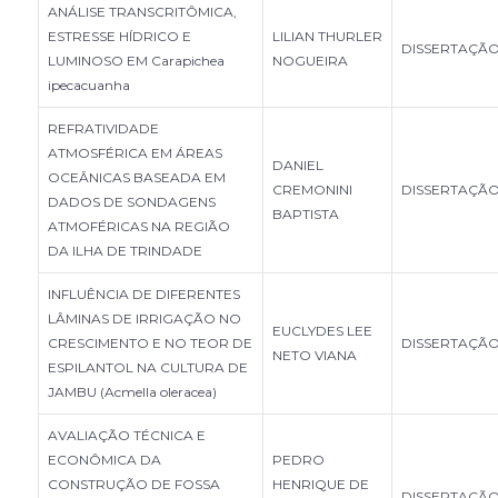
ANÁLISE TRANSCRITÔMICA,
ESTRESSE HÍDRICO E
LILIAN THURLER
DISSERTAÇÃ
LUMINOSO EM Carapichea
NOGUEIRA
ipecacuanha
REFRATIVIDADE
ATMOSFÉRICA EM ÁREAS
DANIEL
OCEÂNICAS BASEADA EM
CREMONINI
DISSERTAÇÃ
DADOS DE SONDAGENS
BAPTISTA
ATMOFÉRICAS NA REGIÃO
DA ILHA DE TRINDADE
INFLUÊNCIA DE DIFERENTES
LÂMINAS DE IRRIGAÇÃO NO
EUCLYDES LEE
CRESCIMENTO E NO TEOR DE
DISSERTAÇÃ
NETO VIANA
ESPILANTOL NA CULTURA DE
JAMBU (Acmella oleracea)
AVALIAÇÃO TÉCNICA E
ECONÔMICA DA
PEDRO
CONSTRUÇÃO DE FOSSA
HENRIQUE DE
DISSERTAÇÃ