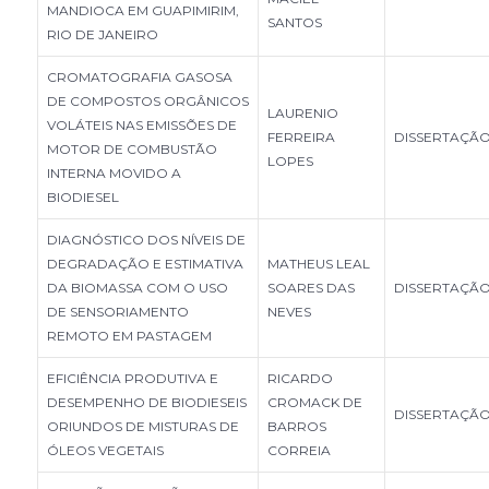
MANDIOCA EM GUAPIMIRIM,
SANTOS
RIO DE JANEIRO
CROMATOGRAFIA GASOSA
DE COMPOSTOS ORGÂNICOS
LAURENIO
VOLÁTEIS NAS EMISSÕES DE
FERREIRA
DISSERTAÇÃ
MOTOR DE COMBUSTÃO
LOPES
INTERNA MOVIDO A
BIODIESEL
DIAGNÓSTICO DOS NÍVEIS DE
DEGRADAÇÃO E ESTIMATIVA
MATHEUS LEAL
DA BIOMASSA COM O USO
SOARES DAS
DISSERTAÇÃ
DE SENSORIAMENTO
NEVES
REMOTO EM PASTAGEM
EFICIÊNCIA PRODUTIVA E
RICARDO
DESEMPENHO DE BIODIESEIS
CROMACK DE
DISSERTAÇÃ
ORIUNDOS DE MISTURAS DE
BARROS
ÓLEOS VEGETAIS
CORREIA