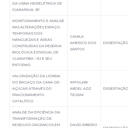
DA USINA HIDRELÉTRICA DE
IGARAPAVA, SP
MONITORAMENTO E ANÁLISE
NAS ALTERAÇÕES ESPAÇO-
TEMPORAIS DOS
CAMILA
MANGUEZAIS E ÁREAS
AMERICO DOS
DISSERTAÇÃ
CONSTRUÍDAS DA RESERVA
SANTOS
BIOLÓGICA ESTADUAL DE
GUARATIBA – RJ E SEU
ENTORNO
VALORIZAÇÃO DA LIGNINA
DO BAGAÇO DA CANA-DE-
AFFOLABI
AÇÚCAR ATRAVÉS DO
ABDEL AZIZ
DISSERTAÇÃ
FRACIONAMENTO
TIDJANI
CATALÍTICO
ANÁLISE DA EFICIÊNCIA DA
TRANSFORMAÇÃO DE
RESÍDUOS ORGÂNICOS EM
DAVID RIBEIRO
DISSERTAÇÃ