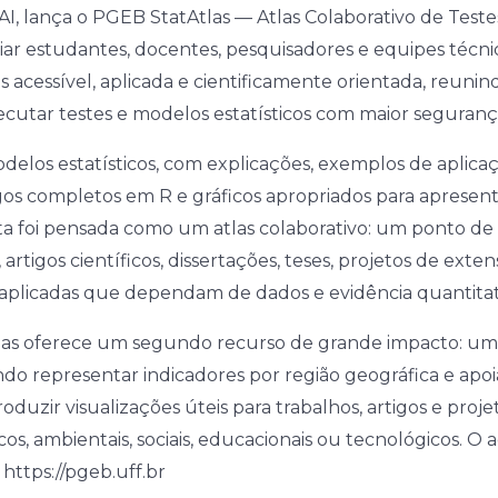
I, lança o PGEB StatAtlas — Atlas Colaborativo de Teste
oiar estudantes, docentes, pesquisadores e equipes técni
ais acessível, aplicada e cientificamente orientada, reu
cutar testes e modelos estatísticos com maior seguran
delos estatísticos, com explicações, exemplos de aplica
os completos em R e gráficos apropriados para apresent
a foi pensada como um atlas colaborativo: um ponto de
tigos científicos, dissertações, teses, projetos de extens
aplicadas que dependam de dados e evidência quantitat
tAtlas oferece um segundo recurso de grande impacto: u
ndo representar indicadores por região geográfica e apoia
uzir visualizações úteis para trabalhos, artigos e proj
os, ambientais, sociais, educacionais ou tecnológicos. O a
 https://pgeb.uff.br