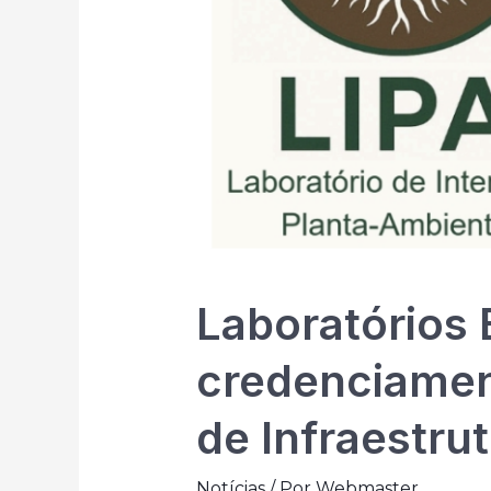
Laboratórios 
credenciamen
de Infraestru
Notícias
/ Por
Webmaster