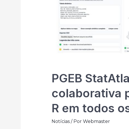
PGEB StatAtl
colaborativa p
R em todos o
Notícias
/ Por
Webmaster