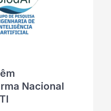
têm
orma Nacional
TI